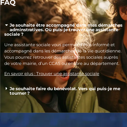
FAQ
Je souhaite être accompagné dans mes démarches
adminstratives. Où puis-je trouver une assistante
sociale ?
Une assistante sociale vous permet d’être informé et
accompagné dans les démarches de la vie quotidienne.
Vous pourrez retrouver des assistantes sociales auprès
de votre mairie, d’un CCAS ou encore au département.
En savoir plus : Trouver une assistante sociale
Je souhaite faire du bénévolat. Vers qui puis-je me
tourner ?