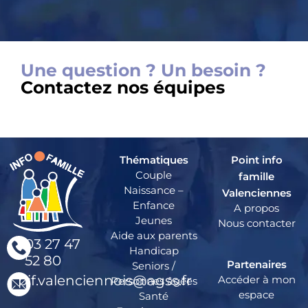
Une question ? Un besoin ?
Contactez nos équipes
Thématiques
Point info
Couple
famille
Naissance –
Valenciennes
Enfance
A propos
Jeunes
Nous contacter
Aide aux parents
03 27 47
Handicap
52 80
Partenaires
Seniors /
pif.valenciennois@agss.fr
Accéder à mon
Personnes âgées
espace
Santé