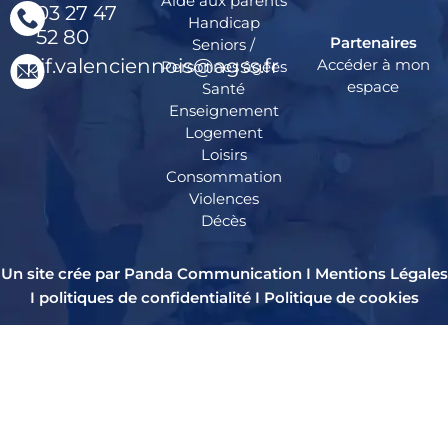
Aide aux parents
03 27 47
Handicap
52 80
Partenaires
Seniors /
pif.valenciennois@agss.fr
Accéder à mon
Personnes âgées
espace
Santé
Enseignement
Logement
Loisirs
Consommation
Violences
Décès
Un site crée par Panda Communication I
Mentions Légales
I
politiques de confidentialité
I
Politique de cookies