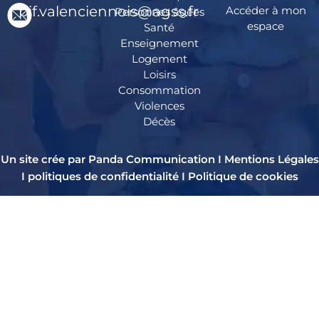
pif.valenciennois@agss.fr
Accéder à mon
Personnes âgées
espace
Santé
Enseignement
Logement
Loisirs
Consommation
Violences
Décès
Un site crée par Panda Communication I
Mentions Légales
I
politiques de confidentialité
I
Politique de cookies