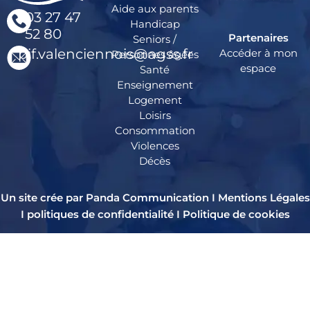
Aide aux parents
03 27 47
Handicap
52 80
Partenaires
Seniors /
pif.valenciennois@agss.fr
Accéder à mon
Personnes âgées
espace
Santé
Enseignement
Logement
Loisirs
Consommation
Violences
Décès
Un site crée par Panda Communication I
Mentions Légales
I
politiques de confidentialité
I
Politique de cookies