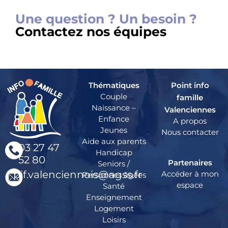
Une question ? Un besoin ?
Contactez nos équipes
Thématiques
Point info
Couple
famille
Naissance –
Valenciennes
Enfance
A propos
Jeunes
Nous contacter
Aide aux parents
03 27 47
Handicap
52 80
Partenaires
Seniors /
pif.valenciennois@agss.fr
Accéder à mon
Personnes âgées
espace
Santé
Enseignement
Logement
Loisirs