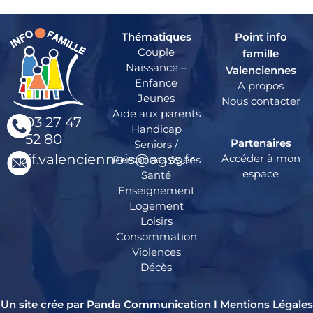
Thématiques
Point info
Couple
famille
Naissance –
Valenciennes
Enfance
A propos
Jeunes
Nous contacter
Aide aux parents
03 27 47
Handicap
52 80
Partenaires
Seniors /
pif.valenciennois@agss.fr
Accéder à mon
Personnes âgées
espace
Santé
Enseignement
Logement
Loisirs
Consommation
Violences
Décès
Un site crée par Panda Communication I
Mentions Légales